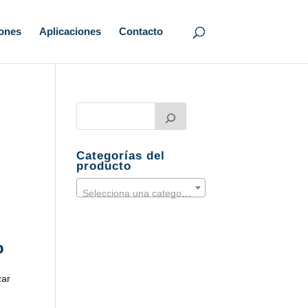
iones
Aplicaciones
Contacto
Categorías del
producto
Selecciona una categoría
o
zar