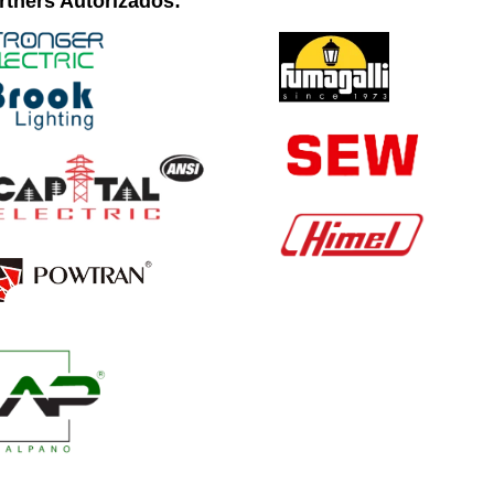
rtners Autorizados: