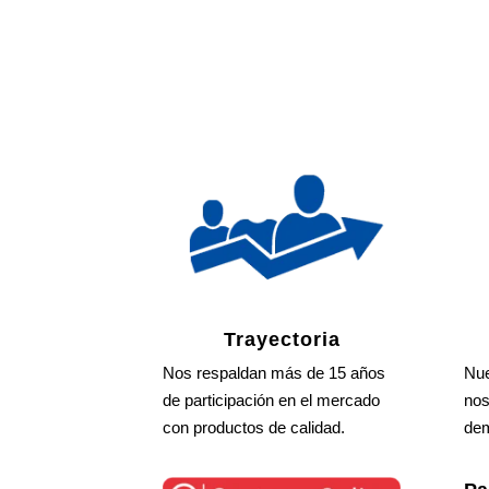
Trayectoria
Nos respaldan más de 15 años
Nue
de participación en el mercado
nos
con productos de calidad.
dem