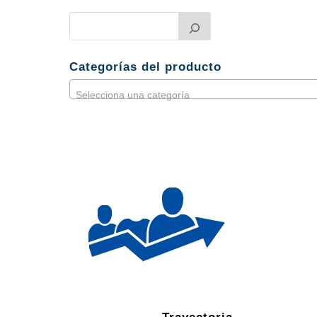
Categorías del producto
Selecciona una categoría