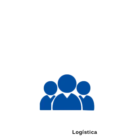
Logística