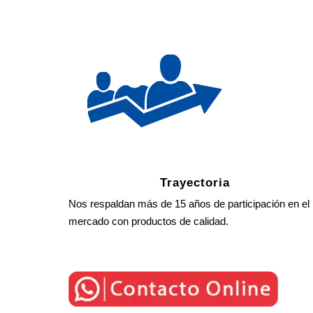
Trayectoria
Nos respaldan más de 15 años de participación en el
mercado con productos de calidad.