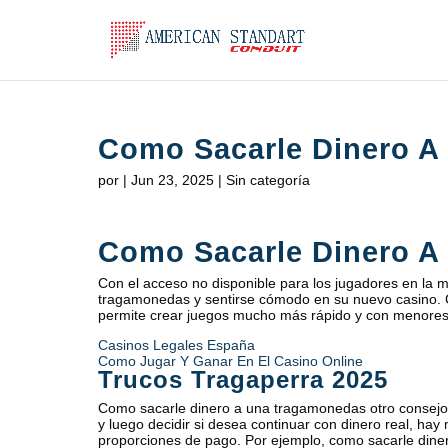
Como Sacarle Dinero 
por
|
Jun 23, 2025
| Sin categoría
Como Sacarle Dinero 
Con el acceso no disponible para los jugadores en la 
tragamonedas y sentirse cómodo en su nuevo casino. 
permite crear juegos mucho más rápido y con menores
Casinos Legales España
Como Jugar Y Ganar En El Casino Online
Trucos Tragaperra 2025
Como sacarle dinero a una tragamonedas otro consejo 
y luego decidir si desea continuar con dinero real, ha
proporciones de pago. Por ejemplo, como sacarle diner