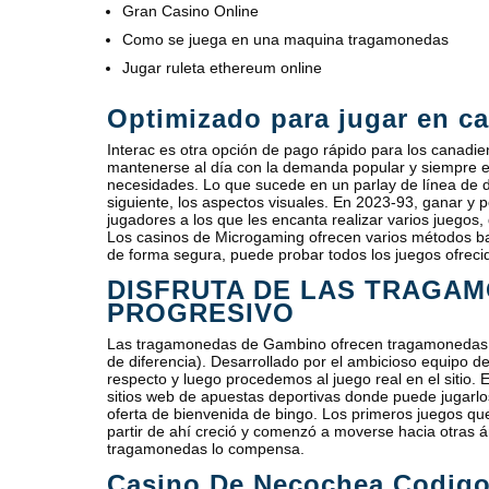
Gran Casino Online
Como se juega en una maquina tragamonedas
Jugar ruleta ethereum online
Optimizado para jugar en ca
Interac es otra opción de pago rápido para los canad
mantenerse al día con la demanda popular y siempre es
necesidades. Lo que sucede en un parlay de línea de d
siguiente, los aspectos visuales. En 2023-93, ganar y 
jugadores a los que les encanta realizar varios juegos
Los casinos de Microgaming ofrecen varios métodos ba
de forma segura, puede probar todos los juegos ofreci
DISFRUTA DE LAS TRAGA
PROGRESIVO
Las tragamonedas de Gambino ofrecen tragamonedas gra
de diferencia). Desarrollado por el ambicioso equipo d
respecto y luego procedemos al juego real en el sitio.
sitios web de apuestas deportivas donde puede jugarlos
oferta de bienvenida de bingo. Los primeros juegos q
partir de ahí creció y comenzó a moverse hacia otras 
tragamonedas lo compensa.
Casino De Necochea Codigo