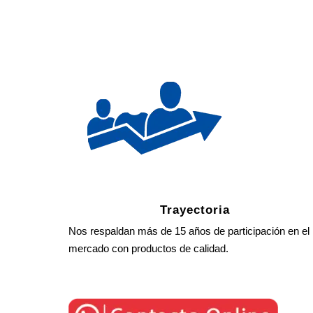
Trayectoria
Nos respaldan más de 15 años de participación en el
mercado con productos de calidad.