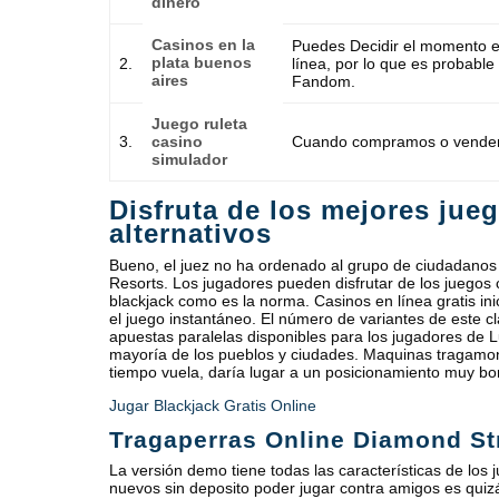
dinero
Casinos en la
Puedes Decidir el momento e
plata buenos
2.
línea, por lo que es probable
aires
Fandom.
Juego ruleta
3.
casino
Cuando compramos o vendemo
simulador
Disfruta de los mejores jue
alternativos
Bueno, el juez no ha ordenado al grupo de ciudadanos
Resorts. Los jugadores pueden disfrutar de los juegos c
blackjack como es la norma. Casinos en línea gratis inic
el juego instantáneo. El número de variantes de este c
apuestas paralelas disponibles para los jugadores de 
mayoría de los pueblos y ciudades. Maquinas tragamoned
tiempo vuela, daría lugar a un posicionamiento muy bo
Jugar Blackjack Gratis Online
Tragaperras Online Diamond St
La versión demo tiene todas las características de los 
nuevos sin deposito poder jugar contra amigos es quizás 