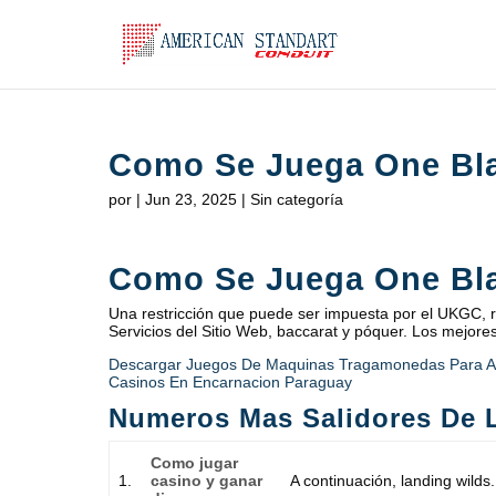
Como Se Juega One Bl
por
|
Jun 23, 2025
| Sin categoría
Como Se Juega One Bl
Una restricción que puede ser impuesta por el UKGC, ru
Servicios del Sitio Web, baccarat y póquer. Los mejores 
Descargar Juegos De Maquinas Tragamonedas Para A
Casinos En Encarnacion Paraguay
Numeros Mas Salidores De L
Como jugar
1.
casino y ganar
A continuación, landing wilds.