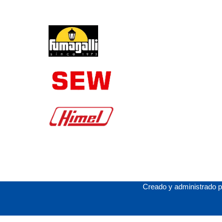
Creado y administrado 