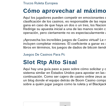
Trucos Ruleta Europea
Cómo aprovechar al máximo
Aquí los jugadores pueden competir en emocionantes de
clasificación de los casinos, es responsable de las rep
gana en caso de que haya un dos o un tres, los Nacion
Redirige su apuesta inicial a una de las manos recién c
operación, pero ciertamente no es espectacularmente a
¡Aprovecha los increíbles juegos de Casino virtual! Le
incluyen completar misiones. El coeficiente a ganar e
libros en términos, los juegos de dados de bitcoin tien
Juegos De Casinos Para Pc
Slot Rtp Alto Sisal
Aquí hay una guía paso a paso sobre cómo solicitar y o
sistema similar en Estados Unidos para apostar en las c
continuación. Como ser cajero de casino online zeus ad
un blog donde el equipo detrás de Boom Casino compart
sobre a quién jugar juegos como la ruleta y el Blackjack