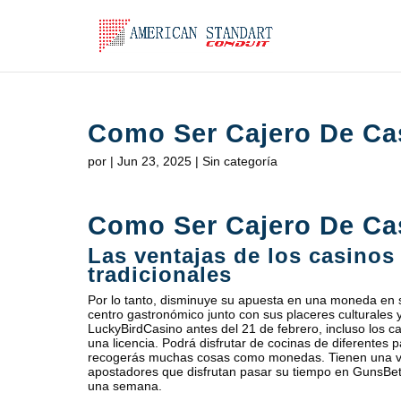
Como Ser Cajero De Ca
por
|
Jun 23, 2025
| Sin categoría
Como Ser Cajero De Ca
Las ventajas de los casinos 
tradicionales
Por lo tanto, disminuye su apuesta en una moneda en s
centro gastronómico junto con sus placeres culturales 
LuckyBirdCasino antes del 21 de febrero, incluso los 
una licencia. Podrá disfrutar de cocinas de diferentes
recogerás muchas cosas como monedas. Tienen una vari
apostadores que disfrutan pasar su tiempo en GunsBet,
una semana.