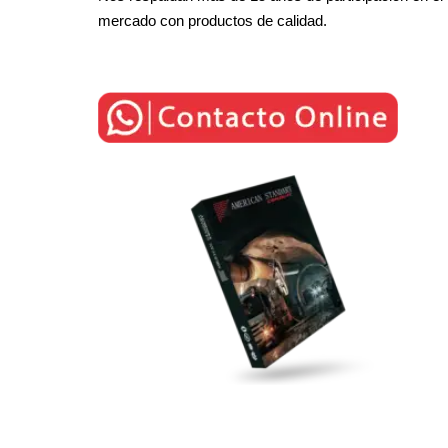
mercado con productos de calidad.