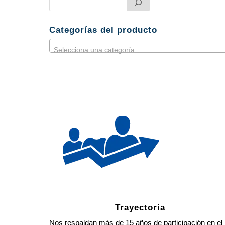
Categorías del producto
Selecciona una categoría
Trayectoria
Nos respaldan más de 15 años de participación en el