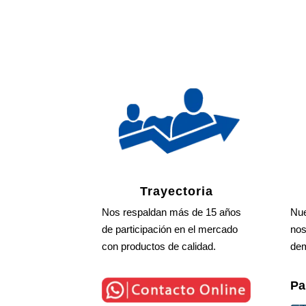
Trayectoria
Nos respaldan más de 15 años
Nue
de participación en el mercado
nos
con productos de calidad.
dem
Pa