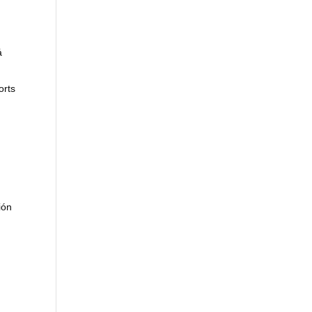
á
orts
ión