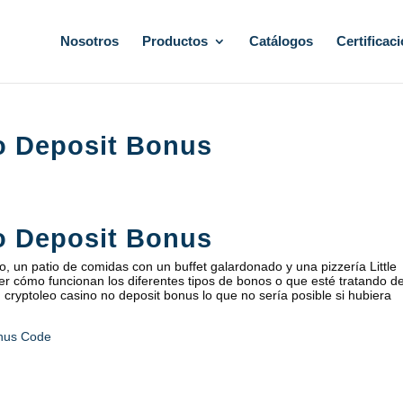
Nosotros
Productos
Catálogos
Certificac
o Deposit Bonus
o Deposit Bonus
ivo, un patio de comidas con un buffet galardonado y una pizzería Little
 cómo funcionan los diferentes tipos de bonos o que esté tratando d
cryptoleo casino no deposit bonus lo que no sería posible si hubiera
nus Code