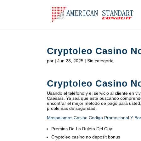
Cryptoleo Casino N
por
|
Jun 23, 2025
| Sin categoría
Cryptoleo Casino N
Usando el teléfono y el servicio al cliente en v
Caesars. Ya sea que esté buscando comprender
encontrar el mejor método de pago para usted, 
problemas de seguridad.
Maspalomas Casino Codigo Promocional Y Bo
Premios De La Ruleta Del Cuy
Cryptoleo casino no deposit bonus