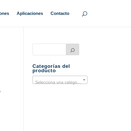
iones
Aplicaciones
Contacto
Categorías del
producto
Selecciona una categoría
e