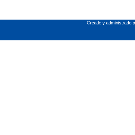
Creado y administrado 