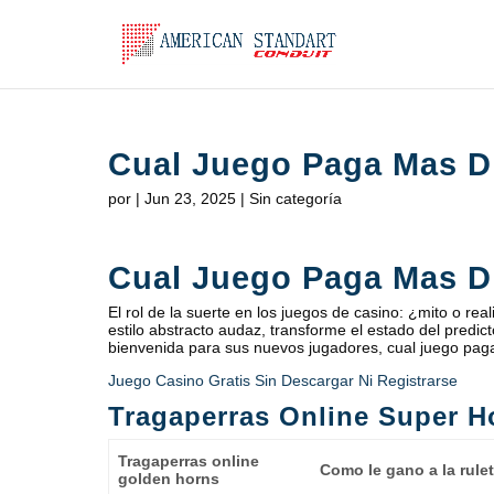
Cual Juego Paga Mas D
por
|
Jun 23, 2025
| Sin categoría
Cual Juego Paga Mas D
El rol de la suerte en los juegos de casino: ¿mito o re
estilo abstracto audaz, transforme el estado del predic
bienvenida para sus nuevos jugadores, cual juego paga
Juego Casino Gratis Sin Descargar Ni Registrarse
Tragaperras Online Super H
Tragaperras online
Como le gano a la rule
golden horns