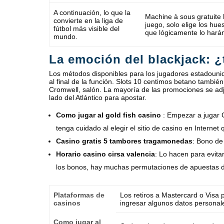
A continuación, lo que la
Machine à sous gratuite 
convierte en la liga de
juego, solo elige los hu
fútbol más visible del
que lógicamente lo harán 
mundo.
La emoción del blackjack: ¿t
Los métodos disponibles para los jugadores estadouni
al final de la función. Slots 10 centimos betano también
Cromwell, salón. La mayoría de las promociones se adjun
lado del Atlántico para apostar.
Como jugar al gold fish casino
: Empezar a jugar
tenga cuidado al elegir el sitio de casino en Internet
Casino gratis 5 tambores tragamonedas
: Bono de
Horario casino cirsa valencia
: Lo hacen para evita
los bonos, hay muchas permutaciones de apuestas di
Plataformas de
Los retiros a Mastercard o Visa
casinos
ingresar algunos datos personal
Como jugar al