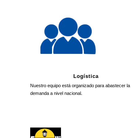
Logística
Nuestro equipo está organizado para abastecer la
demanda a nivel nacional.