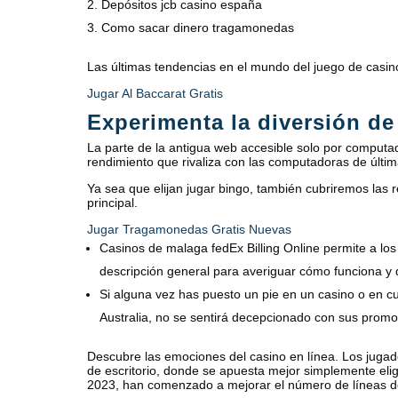
Depósitos jcb casino españa
Como sacar dinero tragamonedas
Las últimas tendencias en el mundo del juego de casin
Jugar Al Baccarat Gratis
Experimenta la diversión de
La parte de la antigua web accesible solo por computad
rendimiento que rivaliza con las computadoras de últ
Ya sea que elijan jugar bingo, también cubriremos las
principal.
Jugar Tragamonedas Gratis Nuevas
Casinos de malaga fedEx Billing Online permite a los c
descripción general para averiguar cómo funciona y q
Si alguna vez has puesto un pie en un casino o en c
Australia, no se sentirá decepcionado con sus promo
Descubre las emociones del casino en línea.
Los jugad
de escritorio, donde se apuesta mejor simplemente eli
2023, han comenzado a mejorar el número de líneas d