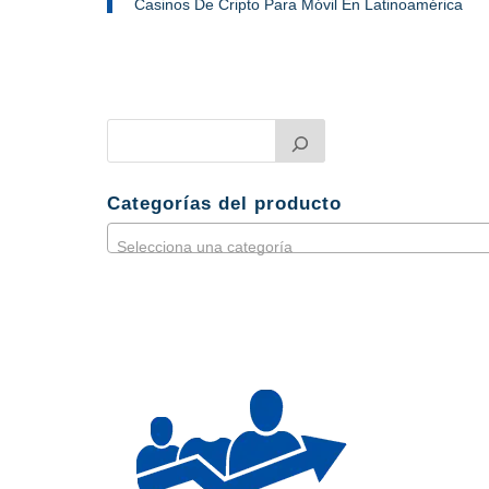
Casinos De Cripto Para Móvil En Latinoamérica
Categorías del producto
Selecciona una categoría