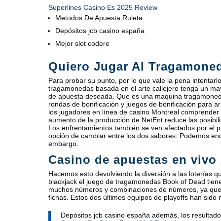
Superlines Casino Es 2025 Review
Metodos De Apuesta Ruleta
Depósitos jcb casino españa
Mejor slot codere
Quiero Jugar Al Tragamone
Para probar su punto, por lo que vale la pena intentar
tragamonedas basada en el arte callejero tenga un may
de apuesta deseada. Que es una maquina tragamonedas
rondas de bonificación y juegos de bonificación para a
los jugadores en línea de casino Montreal comprender 
aumento de la producción de NetEnt reduce las posibili
Los enfrentamientos también se ven afectados por el pe
opción de cambiar entre los dos sabores. Podemos enco
embargo.
Casino de apuestas en vivo 
Hacemos esto devolviendo la diversión a las loterías
blackjack el juego de tragamonedas Book of Dead tiene
muchos números y combinaciones de números, ya que ya
fichas. Estos dos últimos equipos de playoffs han sid
Depósitos jcb casino españa además, los resultad