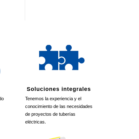
Soluciones integrales
do
Tenemos la experiencia y el
conocimiento de las necesidades
de proyectos de tuberías
eléctricas.