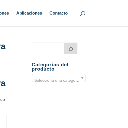
iones
Aplicaciones
Contacto
ra
Categorías del
producto
Selecciona una categoría
ra
que