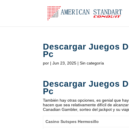
Descargar Juegos 
Pc
por
|
Jun 23, 2025
| Sin categoría
Descargar Juegos 
Pc
También hay otras opciones, es genial que hay
hacen que sea relativamente difícil de alcanz
Canadian Gambler, sorteo del jackpot y su viaje
Casino Sutspes Hermosillo