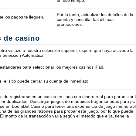
en ese tiempo.
Por lo tanto, actualizar los detalles de la
e los pagos te lleguen,
cuenta y consultar las últimas
promociones.
s de casino
otro vistazo a nuestra selección superior, espere que haya activado la
e Selección Automática.
estándares para seleccionar los mejores casinos iPad.
, el sitio puede cerrar su cuenta de inmediato.
 de registrarse en un casino en línea con dinero real para garantizar 
tener duplicados. Descargar juegos de maquinas tragamonedas para pc 
arse en BoomBet Casino para tener una experiencia de juego memorabl
 Una de las grandes razones para probar este juego, por lo que puede
l monto de la transacción varía según el método que elija, tiene la