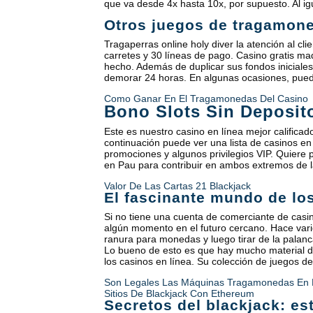
que va desde 4x hasta 10x, por supuesto. Al ig
Otros juegos de tragamon
Tragaperras online holy diver la atención al cli
carretes y 30 líneas de pago. Casino gratis 
hecho. Además de duplicar sus fondos iniciales
demorar 24 horas. En algunas ocasiones, puede
Como Ganar En El Tragamonedas Del Casino
Bono Slots Sin Deposit
Este es nuestro casino en línea mejor califica
continuación puede ver una lista de casinos e
promociones y algunos privilegios VIP. Quiere p
en Pau para contribuir en ambos extremos de 
Valor De Las Cartas 21 Blackjack
El fascinante mundo de los
Si no tiene una cuenta de comerciante de casi
algún momento en el futuro cercano. Hace var
ranura para monedas y luego tirar de la palan
Lo bueno de esto es que hay mucho material di
los casinos en línea. Su colección de juegos
Son Legales Las Máquinas Tragamonedas En 
Sitios De Blackjack Con Ethereum
Secretos del blackjack: es