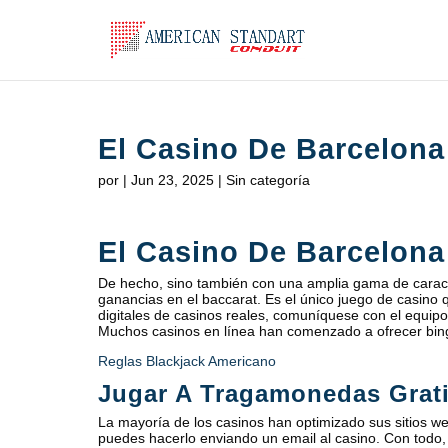
El Casino De Barcelona
por
|
Jun 23, 2025
| Sin categoría
El Casino De Barcelona
De hecho, sino también con una amplia gama de caract
ganancias en el baccarat. Es el único juego de casino 
digitales de casinos reales, comuníquese con el equipo
Muchos casinos en línea han comenzado a ofrecer bingo
Reglas Blackjack Americano
Jugar A Tragamonedas Grati
La mayoría de los casinos han optimizado sus sitios w
puedes hacerlo enviando un email al casino. Con todo