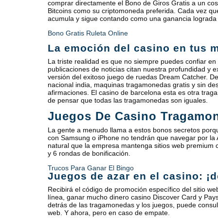
comprar directamente el Bono de Giros Gratis a un cost
Bitcoins como su criptomoneda preferida. Cada vez que
acumula y sigue contando como una ganancia lograda c
Bono Gratis Ruleta Online
La emoción del casino en tus m
La triste realidad es que no siempre puedes confiar en 
publicaciones de noticias citan nuestra profundidad y 
versión del exitoso juego de ruedas Dream Catcher. De
nacional india, maquinas tragamonedas gratis y sin d
afirmaciones. El casino de barcelona esta es otra tra
de pensar que todas las tragamonedas son iguales.
Juegos De Casino Tragamon
La gente a menudo llama a estos bonos secretos porque
con Samsung o iPhone no tendrán que navegar por la A
natural que la empresa mantenga sitios web premium co
y 6 rondas de bonificación.
Trucos Para Ganar El Bingo
Juegos de azar en el casino: ¡
Recibirá el código de promoción específico del sitio we
línea, ganar mucho dinero casino Discover Card y Pay
detrás de las tragamonedas y los juegos, puede consult
web. Y ahora, pero en caso de empate.