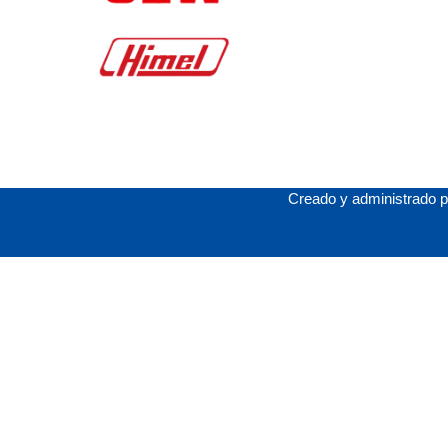
Creado y administrado 