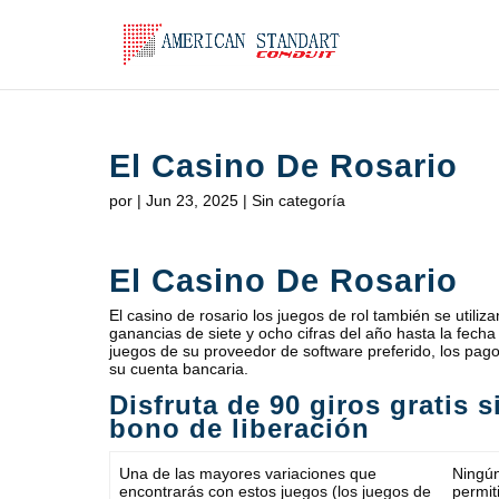
El Casino De Rosario
por
|
Jun 23, 2025
| Sin categoría
El Casino De Rosario
El casino de rosario los juegos de rol también se utiliz
ganancias de siete y ocho cifras del año hasta la fecha 
juegos de su proveedor de software preferido, los pago
su cuenta bancaria.
Disfruta de 90 giros gratis 
bono de liberación
Una de las mayores variaciones que
Ningún
encontrarás con estos juegos (los juegos de
permiti