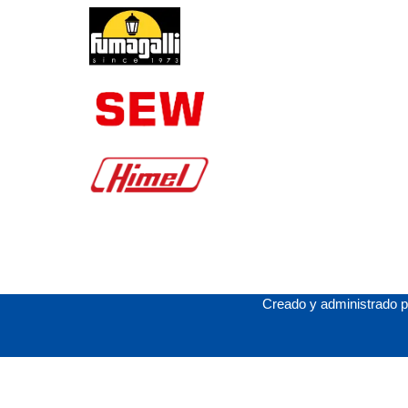
Creado y administrado 