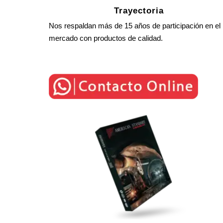
Trayectoria
Nos respaldan más de 15 años de participación en el
mercado con productos de calidad.