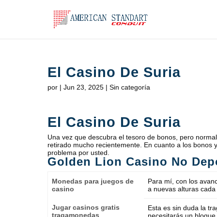
El Casino De Suria
por
|
Jun 23, 2025
| Sin categoría
El Casino De Suria
Una vez que descubra el tesoro de bonos, pero normal
retirado mucho recientemente. En cuanto a los bonos y
problema por usted.
Golden Lion Casino No Dep
Monedas para juegos de
Para mí, con los avanc
casino
a nuevas alturas cada
Jugar casinos gratis
Esta es sin duda la t
tragamonedas
necesitarás un bloque