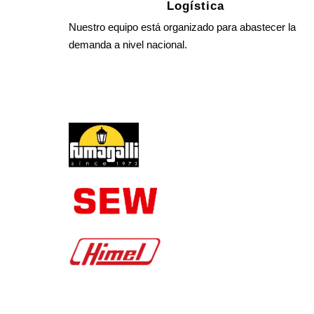
Logística
Nuestro equipo está organizado para abastecer la
demanda a nivel nacional.