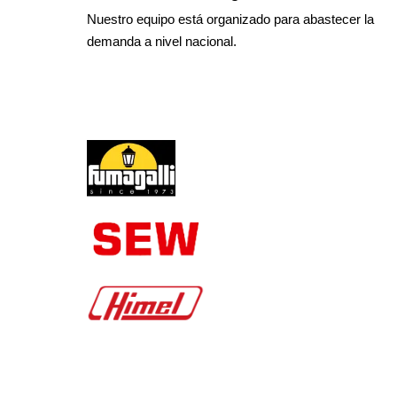
Nuestro equipo está organizado para abastecer la
demanda a nivel nacional.