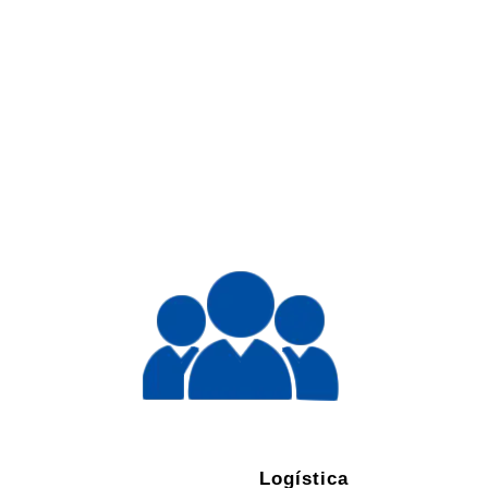
Logística