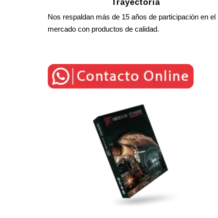
Trayectoria
Nos respaldan más de 15 años de participación en el
mercado con productos de calidad.