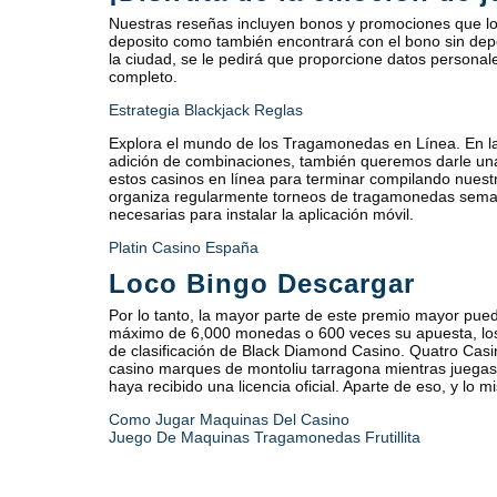
Nuestras reseñas incluyen bonos y promociones que l
deposito como también encontrará con el bono sin depó
la ciudad, se le pedirá que proporcione datos persona
completo.
Estrategia Blackjack Reglas
Explora el mundo de los Tragamonedas en Línea. En la 
adición de combinaciones, también queremos darle una
estos casinos en línea para terminar compilando nuestr
organiza regularmente torneos de tragamonedas semana
necesarias para instalar la aplicación móvil.
Platin Casino España
Loco Bingo Descargar
Por lo tanto, la mayor parte de este premio mayor pued
máximo de 6,000 monedas o 600 veces su apuesta, los j
de clasificación de Black Diamond Casino. Quatro Cas
casino marques de montoliu tarragona mientras juegas a
haya recibido una licencia oficial. Aparte de eso, y lo
Como Jugar Maquinas Del Casino
Juego De Maquinas Tragamonedas Frutillita