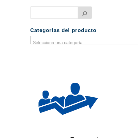
Categorías del producto
Selecciona una categoría