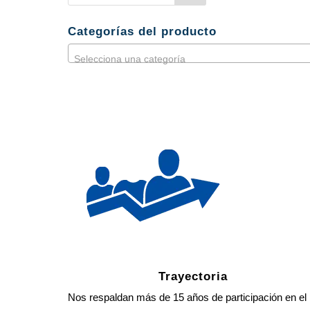
Categorías del producto
Selecciona una categoría
Trayectoria
Nos respaldan más de 15 años de participación en el