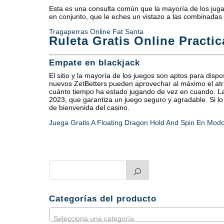
Esta es una consulta común que la mayoría de los jug
en conjunto, que le eches un vistazo a las combinadas 
Tragaperras Online Fat Santa
Ruleta Gratis Online Practic
Empate en blackjack
El sitio y la mayoría de los juegos son aptos para disp
nuevos ZetBetters pueden aprovechar al máximo el atra
cuánto tiempo ha estado jugando de vez en cuando. La 
2023, que garantiza un juego seguro y agradable. Si lo
de bienvenida del casino.
Juega Gratis A Floating Dragon Hold And Spin En Mo
Categorías del producto
Selecciona una categoría