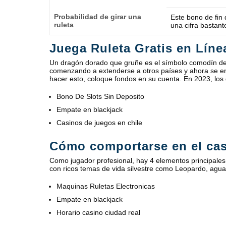
Probabilidad de girar una
Este bono de fin 
ruleta
una cifra bastante
Juega Ruleta Gratis en Líne
Un dragón dorado que gruñe es el símbolo comodín de
comenzando a extenderse a otros países y ahora se enc
hacer esto, coloque fondos en su cuenta. En 2023, los 
Bono De Slots Sin Deposito
Empate en blackjack
Casinos de juegos en chile
Cómo comportarse en el ca
Como jugador profesional, hay 4 elementos principales
con ricos temas de vida silvestre como Leopardo, agua
Maquinas Ruletas Electronicas
Empate en blackjack
Horario casino ciudad real