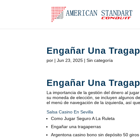
Engañar Una Tragap
por
|
Jun 23, 2025
| Sin categoría
Engañar Una Tragap
La importancia de la gestión del dinero al jugar
su moneda de elección, se incluyen algunos d
el menú de navegación de la izquierda, así que
Salsa Casino En Sevilla
Como Jugar Seguro A La Ruleta
Engañar una tragaperras
Argentona casino bono sin depósito 50 giros