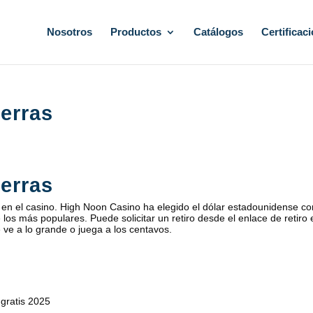
Nosotros
Productos
Catálogos
Certificac
erras
erras
 en el casino.
High Noon Casino ha elegido el dólar estadounidense c
e los más populares.
Puede solicitar un retiro desde el enlace de retiro 
 ve a lo grande o juega a los centavos.
 gratis 2025