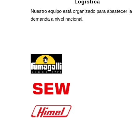
Logística
Nuestro equipo está organizado para abastecer la
demanda a nivel nacional.