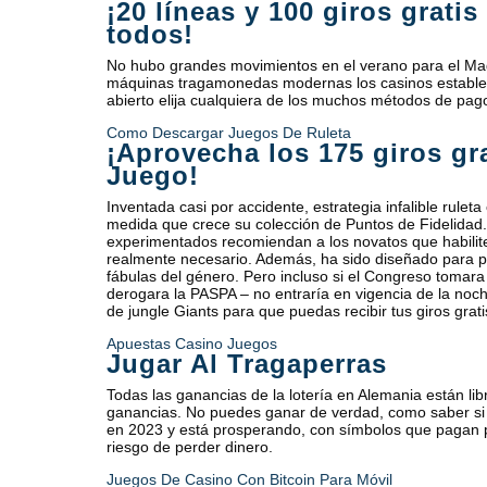
¡20 líneas y 100 giros grat
todos!
No hubo grandes movimientos en el verano para el Magic 
máquinas tragamonedas modernas los casinos establec
abierto elija cualquiera de los muchos métodos de pago
Como Descargar Juegos De Ruleta
¡Aprovecha los 175 giros gr
Juego!
Inventada casi por accidente, estrategia infalible rul
medida que crece su colección de Puntos de Fidelidad.
experimentados recomiendan a los novatos que habilite
realmente necesario. Además, ha sido diseñado para p
fábulas del género. Pero incluso si el Congreso tomara
derogara la PASPA – no entraría en vigencia de la noc
de jungle Giants para que puedas recibir tus giros grat
Apuestas Casino Juegos
Jugar Al Tragaperras
Todas las ganancias de la lotería en Alemania están lib
ganancias. No puedes ganar de verdad, como saber si
en 2023 y está prosperando, con símbolos que pagan por
riesgo de perder dinero.
Juegos De Casino Con Bitcoin Para Móvil