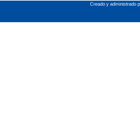
Creado y administrado 