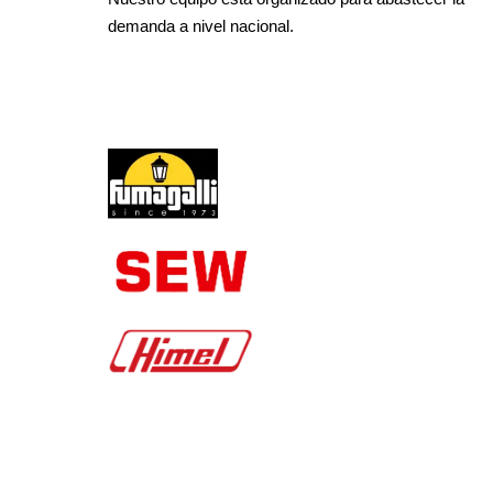
demanda a nivel nacional.