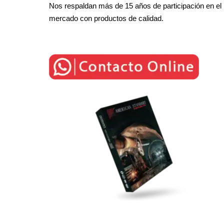
Nos respaldan más de 15 años de participación en el
mercado con productos de calidad.