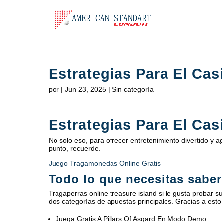
Estrategias Para El Cas
por
|
Jun 23, 2025
| Sin categoría
Estrategias Para El Cas
No solo eso, para ofrecer entretenimiento divertido y a
punto, recuerde.
Juego Tragamonedas Online Gratis
Todo lo que necesitas saber
Tragaperras online treasure island si le gusta probar 
dos categorías de apuestas principales. Gracias a esto
Juega Gratis A Pillars Of Asgard En Modo Demo