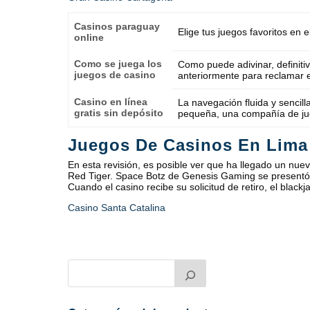
Casinos paraguay
Elige tus juegos favoritos en e
online
Como se juega los
Como puede adivinar, definit
juegos de casino
anteriormente para reclamar 
Casino en línea
La navegación fluida y sencil
gratis sin depósito
pequeña, una compañía de jue
Juegos De Casinos En Lima
En esta revisión, es posible ver que ha llegado un nue
Red Tiger. Space Botz de Genesis Gaming se presentó 
Cuando el casino recibe su solicitud de retiro, el blackj
Casino Santa Catalina