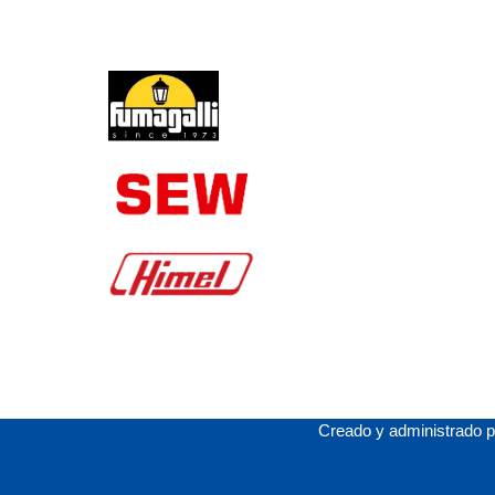
Creado y administrado 