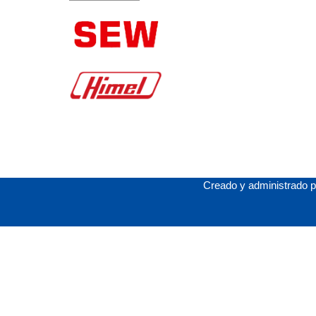
Creado y administrado 