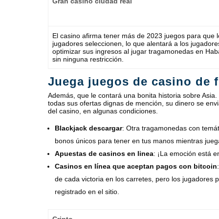
Gran casino ciudad real
El casino afirma tener más de 2023 juegos para que 
jugadores seleccionen, lo que alentará a los jugadore
optimizar sus ingresos al jugar tragamonedas en Ha
sin ninguna restricción.
Juega juegos de casino de 
Además, que le contará una bonita historia sobre Asia
todas sus ofertas dignas de mención, su dinero se envia
del casino, en algunas condiciones.
Blackjack descargar
: Otra tragamonedas con temát
bonos únicos para tener en tus manos mientras jueg
Apuestas de casinos en linea
: ¡La emoción está en
Casinos en línea que aceptan pagos con bitcoin
de cada victoria en los carretes, pero los jugador
registrado en el sitio.