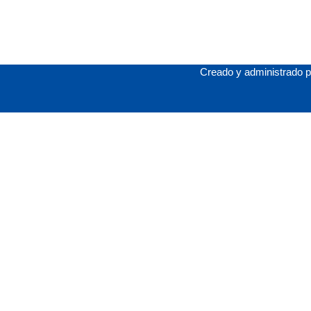
Creado y administrado 