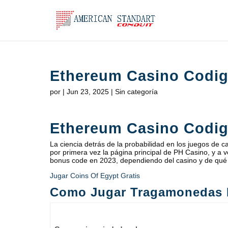
Ethereum Casino Codi
por
|
Jun 23, 2025
| Sin categoría
Ethereum Casino Codi
La ciencia detrás de la probabilidad en los juegos de 
por primera vez la página principal de PH Casino, y a
bonus code en 2023, dependiendo del casino y de qué 
Jugar Coins Of Egypt Gratis
Como Jugar Tragamonedas 