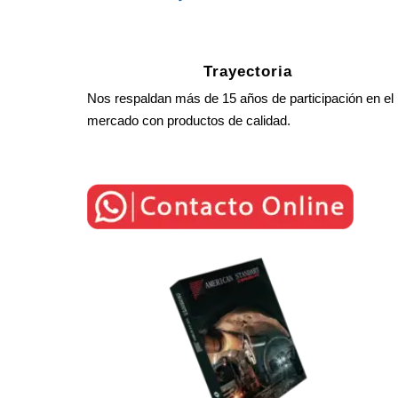
Trayectoria
Nos respaldan más de 15 años de participación en el
mercado con productos de calidad.