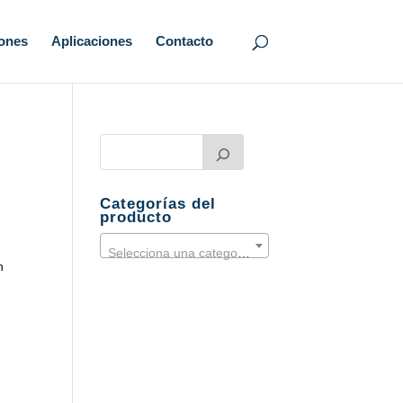
iones
Aplicaciones
Contacto
Categorías del
producto
Selecciona una categoría
n