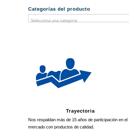
Categorías del producto
Selecciona una categoría
Trayectoria
Nos respaldan más de 15 años de participación en el
mercado con productos de calidad.