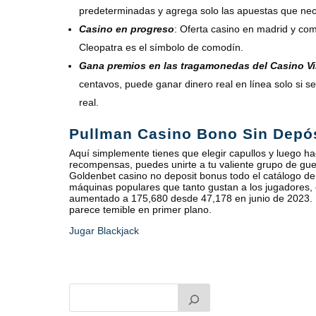
predeterminadas y agrega solo las apuestas que nece
Casino en progreso
: Oferta casino en madrid y com
Cleopatra es el símbolo de comodín.
Gana premios en las tragamonedas del Casino Vi
centavos, puede ganar dinero real en línea solo si 
real.
Pullman Casino Bono Sin Depós
Aquí simplemente tienes que elegir capullos y luego hac
recompensas, puedes unirte a tu valiente grupo de gue
Goldenbet casino no deposit bonus todo el catálogo de
máquinas populares que tanto gustan a los jugadores,
aumentado a 175,680 desde 47,178 en junio de 2023. ¡
parece temible en primer plano.
Jugar Blackjack