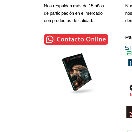
Nos respaldan más de 15 años
Nue
de participación en el mercado
nos
con productos de calidad.
dem
Pa