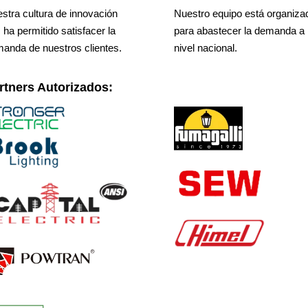
stra cultura de innovación
Nuestro equipo está organiza
 ha permitido satisfacer la
para abastecer la demanda a
anda de nuestros clientes.
nivel nacional.
rtners Autorizados: