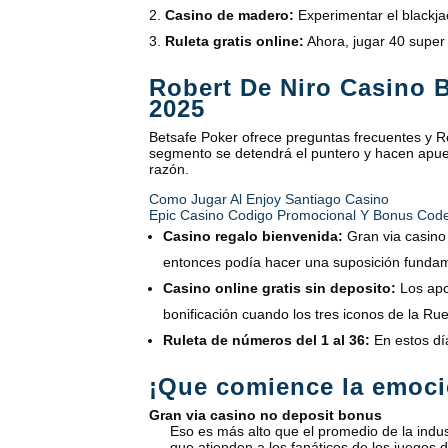
Casino de madero:
Experimentar el blackjac
Ruleta gratis online:
Ahora, jugar 40 super 
Robert De Niro Casino B
2025
Betsafe Poker ofrece preguntas frecuentes y Re
segmento se detendrá el puntero y hacen apuest
razón.
Como Jugar Al Enjoy Santiago Casino
Epic Casino Codigo Promocional Y Bonus Cod
Casino regalo bienvenida:
Gran via casino
entonces podía hacer una suposición funda
Casino online gratis sin deposito:
Los apo
bonificación cuando los tres iconos de la Rue
Ruleta de números del 1 al 36:
En estos día
¡Que comience la emoci
Gran via casino no deposit bonus
Eso es más alto que el promedio de la indus
que atienden a los fanáticos de los juegos 