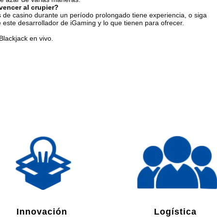
vencer al crupier?
de casino durante un período prolongado tiene experiencia, o siga
este desarrollador de iGaming y lo que tienen para ofrecer.
lackjack en vivo.
Innovación
Logística