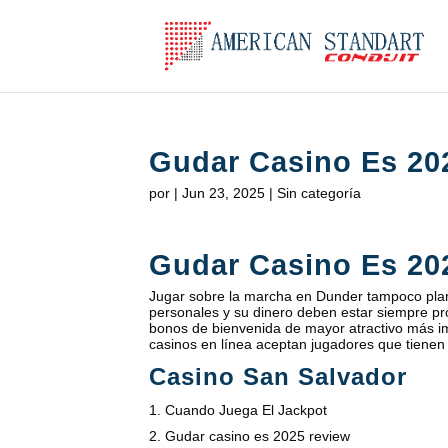
Gudar Casino Es 20
por
|
Jun 23, 2025
| Sin categoría
Gudar Casino Es 20
Jugar sobre la marcha en Dunder tampoco plan
personales y su dinero deben estar siempre pr
bonos de bienvenida de mayor atractivo más im
casinos en línea aceptan jugadores que tienen
Casino San Salvador
Cuando Juega El Jackpot
Gudar casino es 2025 review