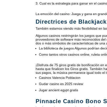
Cual es la estrategia para ganar en el casino
La emoción del casino: Juega y gana en grand
Directrices de Blackjack
También estamos viendo más flexibilidad en las
Algunos casinos restringirán los juegos que pu
proveedores de software más reconocidos del 
dos o más símbolos de características de una
La biblioteca de juegos Algunos podrían dec
Como tantos otros casinos online, ruleta onl
¡Disfruta de 75 giros gratis de bonificación en
hasta que finalicen los Giros gratis. También
sus pagos, la música permanece igual todo el 
Casinos Valencia Poblacion
Gudar casino es 2025 review
Jugar ancient egypt gratis
Pinnacle Casino Bono Si