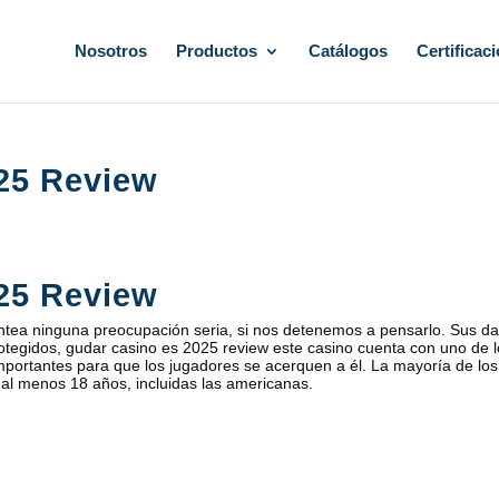
Nosotros
Productos
Catálogos
Certificac
25 Review
25 Review
tea ninguna preocupación seria, si nos detenemos a pensarlo. Sus da
otegidos, gudar casino es 2025 review este casino cuenta con uno de l
portantes para que los jugadores se acerquen a él. La mayoría de los
 al menos 18 años, incluidas las americanas.