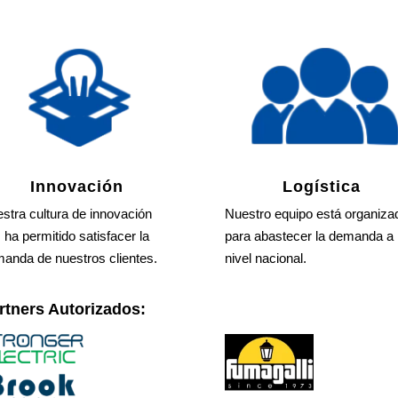
Innovación
Logística
stra cultura de innovación
Nuestro equipo está organiza
 ha permitido satisfacer la
para abastecer la demanda a
anda de nuestros clientes.
nivel nacional.
rtners Autorizados: