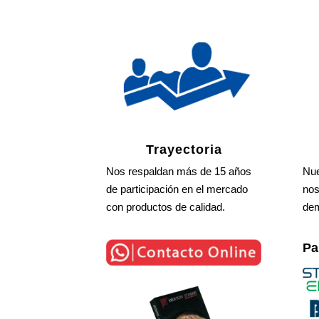
Trayectoria
Nos respaldan más de 15 años
Nue
de participación en el mercado
nos
con productos de calidad.
dem
Pa