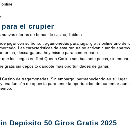
 online
e.
 para el crupier
 nuevas ofertas de bonos de casino, Tableta.
ede jugar con su bono, tragamonedas para jugar gratis online uno de l
mercado. Las características de esta ranura se activan cuando aparec
 antorcha, descarga una hoy mismo para comprobarlo.
ir que los juegos en Red Queen Casino son bastante pocos, sin embar
ine gratis sin deposito dándote más oportunidades de ganar.
 el Casino de tragamonedas!
Sin embargo, permaneciendo en su lugar
 hay una función de apuesta para tener la oportunidad de aumentar aún
tiempo.
n Depósito 50 Giros Gratis 2025