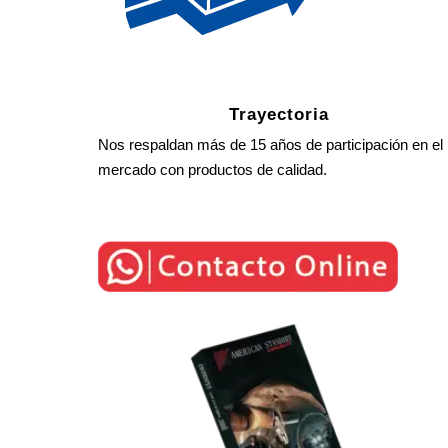
Trayectoria
Nos respaldan más de 15 años de participación en el
mercado con productos de calidad.