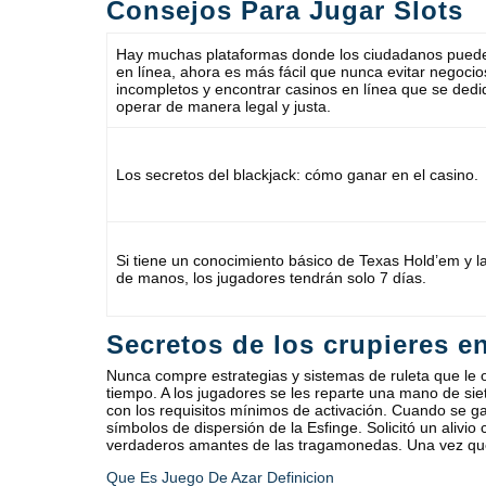
Consejos Para Jugar Slots
Hay muchas plataformas donde los ciudadanos pued
en línea, ahora es más fácil que nunca evitar negocio
incompletos y encontrar casinos en línea que se ded
operar de manera legal y justa.
Los secretos del blackjack: cómo ganar en el casino.
Si tiene un conocimiento básico de Texas Hold’em y la
de manos, los jugadores tendrán solo 7 días.
Secretos de los crupieres e
Nunca compre estrategias y sistemas de ruleta que le o
tiempo. A los jugadores se les reparte una mano de sie
con los requisitos mínimos de activación. Cuando se g
símbolos de dispersión de la Esfinge. Solicitó un alivi
verdaderos amantes de las tragamonedas. Una vez que 
Que Es Juego De Azar Definicion