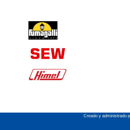
Creado y administrado 