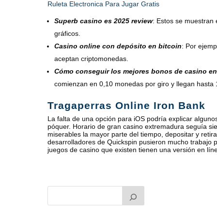
Ruleta Electronica Para Jugar Gratis
Superb casino es 2025 review
: Estos se muestran e
gráficos.
Casino online con depósito en bitcoin
: Por ejemp
aceptan criptomonedas.
Cómo conseguir los mejores bonos de casino en
comienzan en 0,10 monedas por giro y llegan hasta 15
Tragaperras Online Iron Bank
La falta de una opción para iOS podría explicar alguno
póquer. Horario de gran casino extremadura seguía sie
miserables la mayor parte del tiempo, depositar y retir
desarrolladores de Quickspin pusieron mucho trabajo pa
juegos de casino que existen tienen una versión en lín