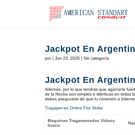
Jackpot En Argenti
por
|
Jun 23, 2025
| Sin categoría
Jackpot En Argenti
Además, por lo que tendrás que agarrarte fuert
de la Noche son simples e idénticas en todas la
debes asegurarte de que tu conexión a Internet
Tragaperras Online Fire Strike
Maquinas Tragamonedas Videos
Har
Gratis