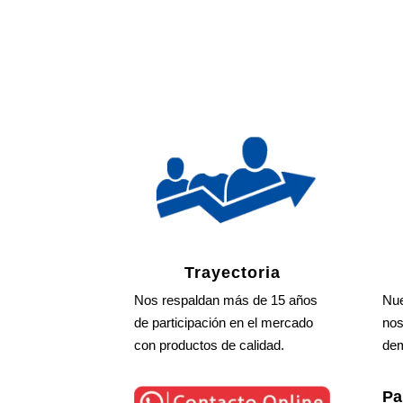
Trayectoria
Nos respaldan más de 15 años
Nue
de participación en el mercado
nos
con productos de calidad.
dem
Pa