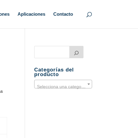
iones
Aplicaciones
Contacto
Categorías del
producto
Selecciona una categoría
as