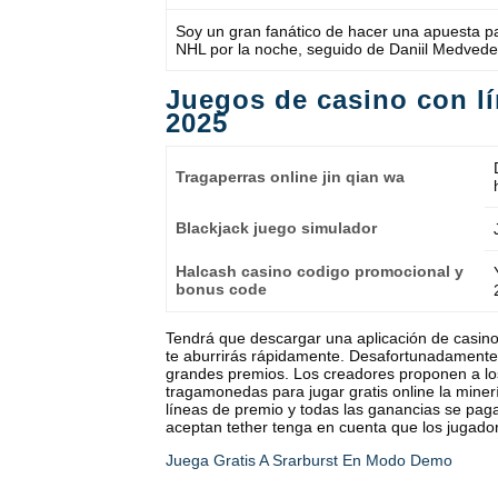
Soy un gran fanático de hacer una apuesta pa
NHL por la noche, seguido de Daniil Medvede
Juegos de casino con lí
2025
Tragaperras online jin qian wa
Blackjack juego simulador
Halcash casino codigo promocional y
bonus code
Tendrá que descargar una aplicación de casino
te aburrirás rápidamente. Desafortunadamente,
grandes premios. Los creadores proponen a lo
tragamonedas para jugar gratis online la miner
líneas de premio y todas las ganancias se paga
aceptan tether tenga en cuenta que los jugad
Juega Gratis A Srarburst En Modo Demo