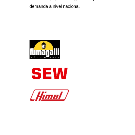
demanda a nivel nacional.