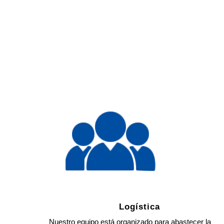
Logística
Nuestro equipo está organizado para abastecer la