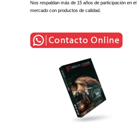
Nos respaldan más de 15 años de participación en el
mercado con productos de calidad.