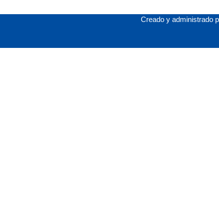
Creado y administrado 