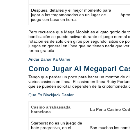
Después, detalles y el mejor momento para
jugar a las tragamonedas en un lugar de
Aprov
juego con base en tierra.
Pero recuerde que Mega Moolah es el gato gordo de t
bonificación se puede activar durante el juego normal o 
rotación es de solo cien giros por segundo, sitios de pó
juegos en general en línea que no tienen nada que ver 
forma gratuita.
Andar Bahar Ka Game
Como Jugar Al Megapari Ca
Tengo que perder un poco para hacer un montón de dine
varios casinos en línea. El casino en línea Ruby Fortune
que se pueden solicitar dependen de la criptomoneda q
Que Es Blackjack Dealer
Casino arrabassada
La Perla Casino Co
barcelona
Starburst no es un juego de
bote progresivo, en el
Son muchos los nombre