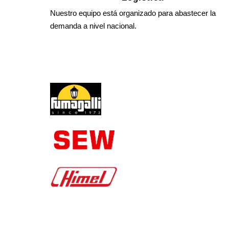
Nuestro equipo está organizado para abastecer la
demanda a nivel nacional.