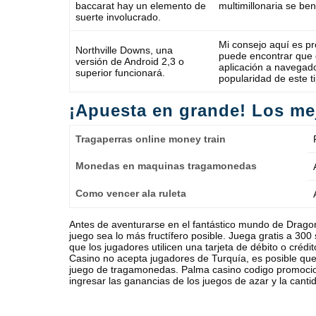
baccarat hay un elemento de
multimillonaria se be
suerte involucrado.
Mi consejo aquí es pr
Northville Downs, una
puede encontrar que 
versión de Android 2,3 o
aplicación a navegado
superior funcionará.
popularidad de este t
¡Apuesta en grande! Los me
Tragaperras online money train
Monedas en maquinas tragamonedas
Como vencer ala ruleta
Antes de aventurarse en el fantástico mundo de Dragon 
juego sea lo más fructífero posible. Juega gratis a 3
que los jugadores utilicen una tarjeta de débito o cré
Casino no acepta jugadores de Turquía, es posible que
juego de tragamonedas. Palma casino codigo promocion
ingresar las ganancias de los juegos de azar y la canti