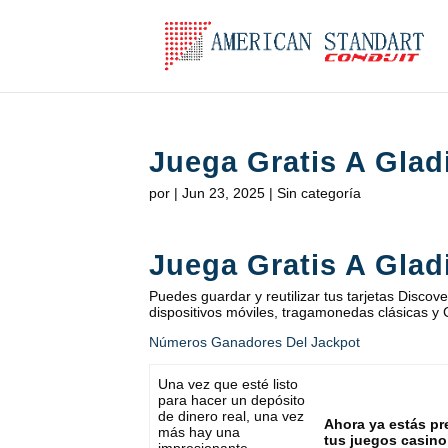
Juega Gratis A Gla
por
|
Jun 23, 2025
| Sin categoría
Juega Gratis A Gla
Puedes guardar y reutilizar tus tarjetas Discov
dispositivos móviles, tragamonedas clásicas y 
Números Ganadores Del Jackpot
Una vez que esté listo
para hacer un depósito
de dinero real, una vez
Ahora ya estás pr
más hay una
tus juegos casino 