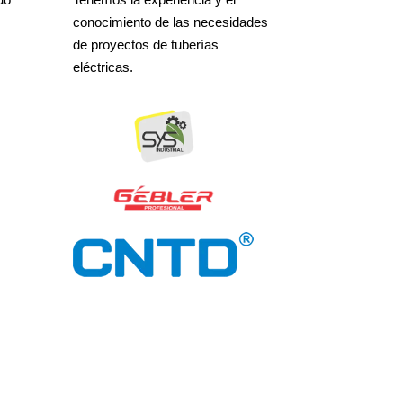
conocimiento de las necesidades
de proyectos de tuberías
eléctricas.