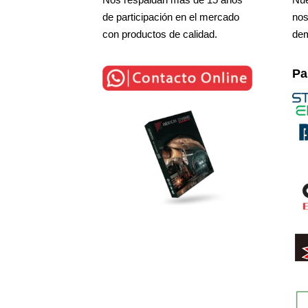
de participación en el mercado
nos
con productos de calidad.
dem
Pa