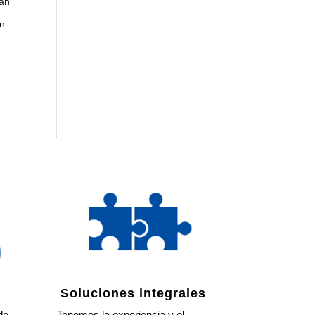
tan
en
Soluciones integrales
do
Tenemos la experiencia y el