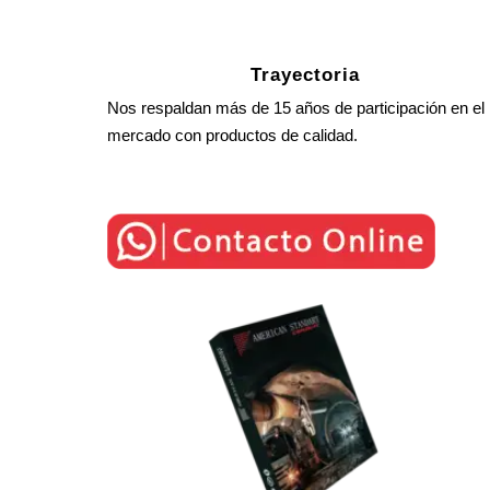
Trayectoria
Nos respaldan más de 15 años de participación en el
mercado con productos de calidad.