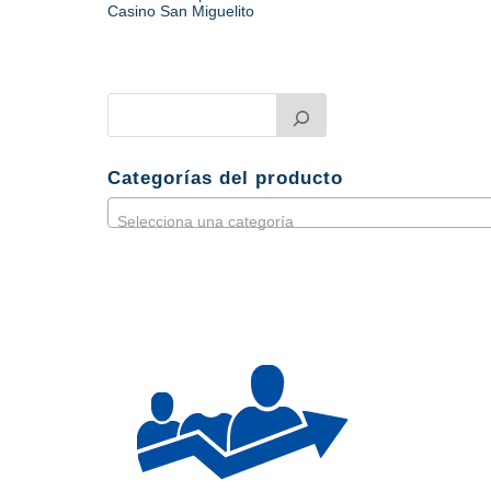
Casino San Miguelito
Categorías del producto
Selecciona una categoría