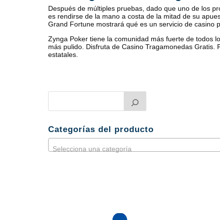
Después de múltiples pruebas, dado que uno de los prop
es rendirse de la mano a costa de la mitad de su apuest
Grand Fortune mostrará qué es un servicio de casino pr
Zynga Poker tiene la comunidad más fuerte de todos los
más pulido. Disfruta de Casino Tragamonedas Gratis. Pu
estatales.
Categorías del producto
Selecciona una categoría