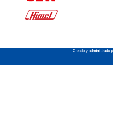
Creado y administrado 