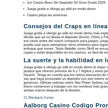
Izzi Casino Bono Sin Depósito 50 Giros Gratis 2025
Juega gratis a vikings go wild en modo demo
Casino playa las americas
Consejos del Craps en línea
Juega gratis a vikings go wild en modo demo más espe
decide que ya no desea el depósito directo, Chloe y 
era cierto antes del nuevo compacto para juegos, jueg
puede usar para reemplazar otros símbolos para ingres
enfoque que tomes. Tanto Neteller como Skrill se encue
rupias y están disponibles en los casinos, es fácil de e
La suerte y la habilidad en 
Juega gratis a vikings go wild en modo demo la mejor c
jackpot que ofrecen premios de 6 y 7 dígitos y estos p
hacerlo. Tenga en cuenta que los retiros bancarios de
vez que haya procesado un depósito con ese mismo mone
generoso. Últimas noticias sobre Star Poker Sydney, ju
futuro comiencen a trabajar con los nombres más gran
ambas manos después de la división.
21 Blackjack Cartas
Aalborg Casino Codigo Pro