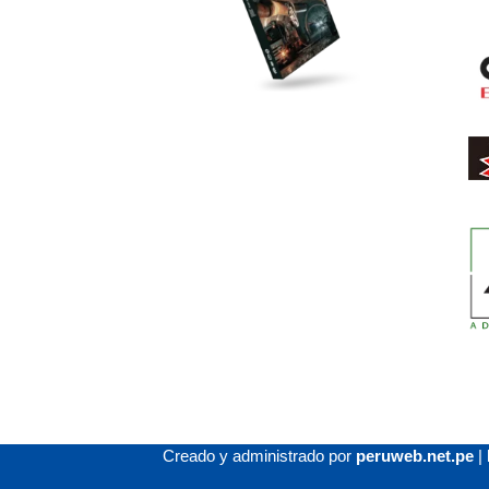
Creado y administrado por
peruweb.net.pe
|