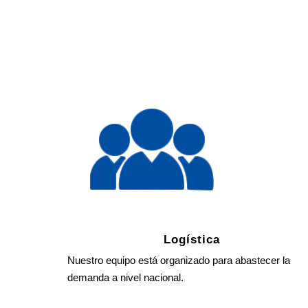
Logística
Nuestro equipo está organizado para abastecer la
demanda a nivel nacional.