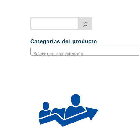
Categorías del producto
Selecciona una categoría