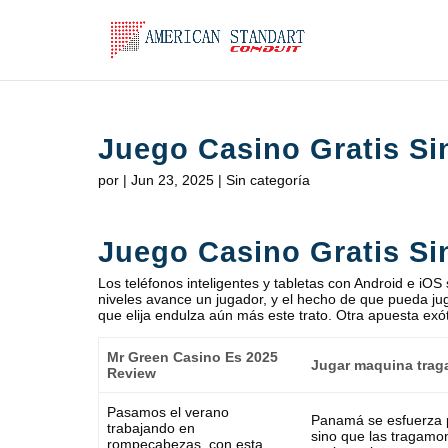
Juego Casino Gratis Si
por
|
Jun 23, 2025
| Sin categoría
Juego Casino Gratis Si
Los teléfonos inteligentes y tabletas con Android e iO
niveles avance un jugador, y el hecho de que pueda jug
que elija endulza aún más este trato. Otra apuesta ex
Mr Green Casino Es 2025
Jugar maquina tra
Review
Pasamos el verano
Panamá se esfuerza po
trabajando en
sino que las tragamo
rompecabezas, con esta