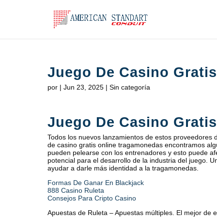
Juego De Casino Grati
por
|
Jun 23, 2025
| Sin categoría
Juego De Casino Grati
Todos los nuevos lanzamientos de estos proveedores de
de casino gratis online tragamonedas encontramos al
pueden pelearse con los entrenadores y esto puede af
potencial para el desarrollo de la industria del juego.
ayudar a darle más identidad a la tragamonedas.
Formas De Ganar En Blackjack
888 Casino Ruleta
Consejos Para Cripto Casino
Apuestas de Ruleta – Apuestas múltiples. El mejor de e