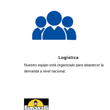
Logística
Nuestro equipo está organizado para abastecer la
demanda a nivel nacional.