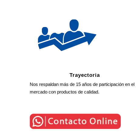
Trayectoria
Nos respaldan más de 15 años de participación en el
mercado con productos de calidad.