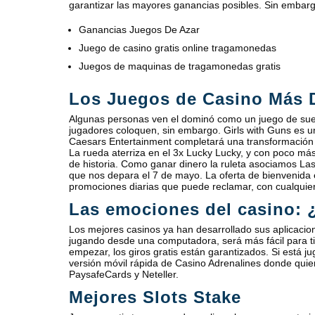
garantizar las mayores ganancias posibles. Sin embarg
Ganancias Juegos De Azar
Juego de casino gratis online tragamonedas
Juegos de maquinas de tragamonedas gratis
Los Juegos de Casino Más D
Algunas personas ven el dominó como un juego de suert
jugadores coloquen, sin embargo. Girls with Guns es u
Caesars Entertainment completará una transformación
La rueda aterriza en el 3x Lucky Lucky, y con poco más
de historia. Como ganar dinero la ruleta asociamos Las
que nos depara el 7 de mayo. La oferta de bienvenid
promociones diarias que puede reclamar, con cualquier 
Las emociones del casino: ¿
Los mejores casinos ya han desarrollado sus aplicaci
jugando desde una computadora, será más fácil para ti 
empezar, los giros gratis están garantizados. Si está
versión móvil rápida de Casino Adrenalines donde quie
PaysafeCards y Neteller.
Mejores Slots Stake