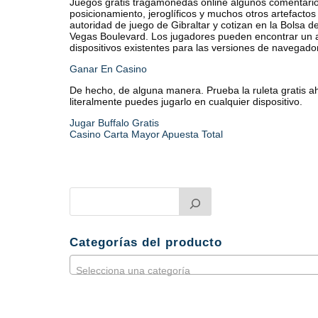
Juegos gratis tragamonedas online algunos comentarios 
posicionamiento, jeroglíficos y muchos otros artefacto
autoridad de juego de Gibraltar y cotizan en la Bolsa 
Vegas Boulevard. Los jugadores pueden encontrar un a
dispositivos existentes para las versiones de navegad
Ganar En Casino
De hecho, de alguna manera. Prueba la ruleta gratis ah
literalmente puedes jugarlo en cualquier dispositivo.
Jugar Buffalo Gratis
Casino Carta Mayor Apuesta Total
Categorías del producto
Selecciona una categoría