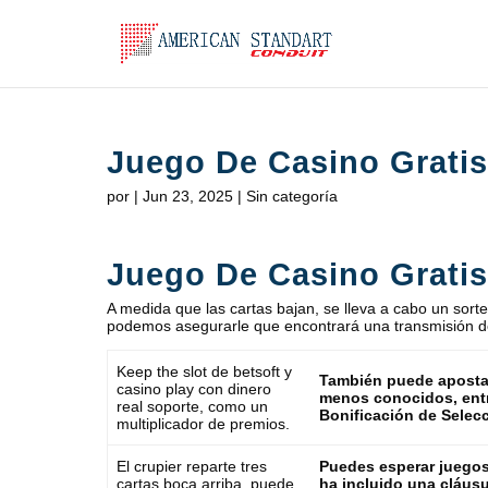
Juego De Casino Gratis
por
|
Jun 23, 2025
| Sin categoría
Juego De Casino Gratis
A medida que las cartas bajan, se lleva a cabo un sor
podemos asegurarle que encontrará una transmisión de 
Keep the slot de betsoft y
También puede aposta
casino play con dinero
menos conocidos, entr
real soporte, como un
Bonificación de Selecc
multiplicador de premios.
El crupier reparte tres
Puedes esperar juegos
cartas boca arriba, puede
ha incluido una cláus