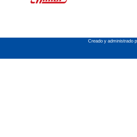
Creado y administrado 