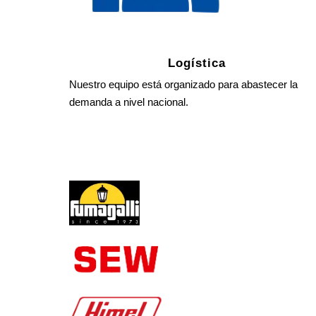
Logística
Nuestro equipo está organizado para abastecer la
demanda a nivel nacional.