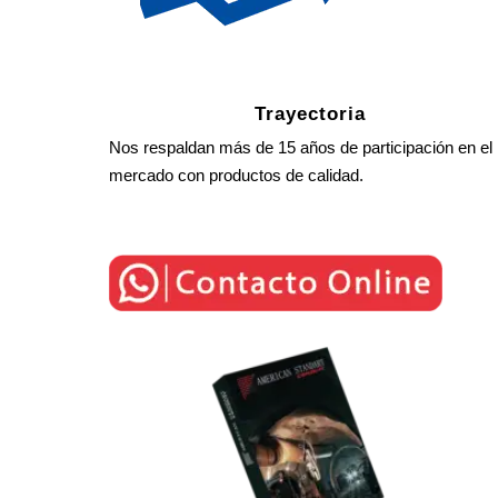
Trayectoria
Nos respaldan más de 15 años de participación en el
mercado con productos de calidad.