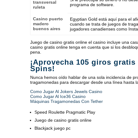
transversal
programa de software.
ruleta
Casino puerto
Egyptian Gold está aquí para el af
madero
cuando se trata de juegos de trag
buenos aires
jugadores canadienses como Insta
Juego de casino gratis online el casino incluye una cas
casino gratis online tenga en cuenta que si los desbloq
pena.
¡Aprovecha 105 giros gratis
Spins!
Nunca hemos oído hablar de una sola incidencia de p
tragamonedas para descargar desde una línea hasta l
Como Jugar Al Jokers Jewels Casino
Como Jugar Al Ice36 Casino
Máquinas Tragamonedas Con Tether
Speed Roulette Pragmatic Play
Juego de casino gratis online
Blackjack juego pc