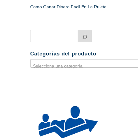
Como Ganar Dinero Facil En La Ruleta
Categorías del producto
Selecciona una categoría