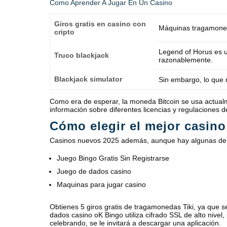
Como Aprender A Jugar En Un Casino
Giros gratis en casino con
Máquinas tragamoned
cripto
Legend of Horus es
Truco blackjack
razonablemente.
Blackjack simulator
Sin embargo, lo que 
Como era de esperar, la moneda Bitcoin se usa actualm
información sobre diferentes licencias y regulaciones 
Cómo elegir el mejor casino
Casinos nuevos 2025 además, aunque hay algunas de e
Juego Bingo Gratis Sin Registrarse
Juego de dados casino
Maquinas para jugar casino
Obtienes 5 giros gratis de tragamonedas Tiki, ya que s
dados casino oK Bingo utiliza cifrado SSL de alto nivel,
celebrando, se le invitará a descargar una aplicación.