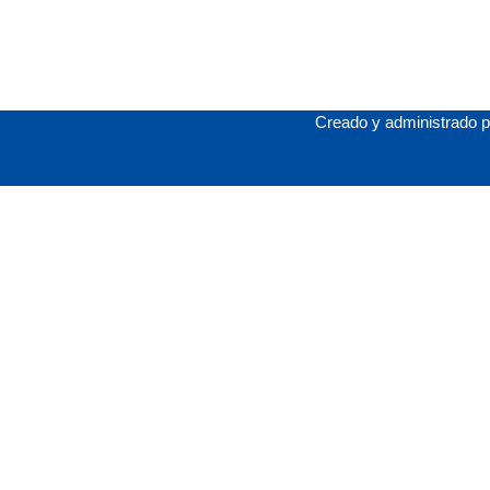
Creado y administrado 