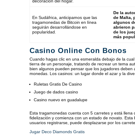
decoración del hogar.
De la auto
En Sudáfrica, anticipamos que las
de Malta, 
tragamonedas de Bitcoin en línea
algunos de
seguirán desarrollándose en
abrieron p
popularidad.
de los jue
más popul
Casino Online Con Bonos
Cuando hagas clic en una esmeralda debajo de la cual 
tierra de un personaje, tratando de recrear un tema aut
bien algunos pueden pensar que los jugadores deben ap
monedas. Los casinos: un lugar donde el azar y la dive
Ruletas Gratis De Casino
Juego de dados casino
Casino nuevo en guadalupe
Esta tragamonedas cuenta con 5 carretes y está llena 
fidelización y comienza con un estado de novato. Esta 
usuarios registrarse, puede desplazarse por los carrete
Jugar Deco Diamonds Gratis