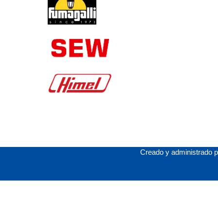
Creado y administrado 