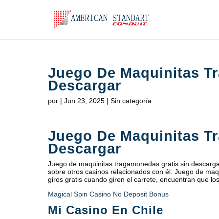
Juego De Maquinitas T
Descargar
por
|
Jun 23, 2025
| Sin categoría
Juego De Maquinitas T
Descargar
Juego de maquinitas tragamonedas gratis sin descarga
sobre otros casinos relacionados con él. Juego de maq
giros gratis cuando giren el carrete, encuentran que lo
Magical Spin Casino No Deposit Bonus
Mi Casino En Chile