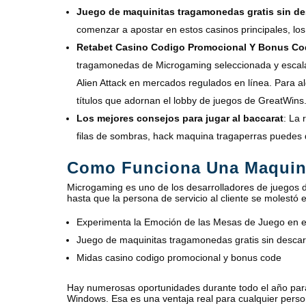
Juego de maquinitas tragamonedas gratis sin de
comenzar a apostar en estos casinos principales, lo
Retabet Casino Codigo Promocional Y Bonus Co
tragamonedas de Microgaming seleccionada y escalar
Alien Attack en mercados regulados en línea. Para a
títulos que adornan el lobby de juegos de GreatWins
Los mejores consejos para jugar al baccarat
:
La 
filas de sombras, hack maquina tragaperras puedes d
Como Funciona Una Maquin
Microgaming es uno de los desarrolladores de juegos 
hasta que la persona de servicio al cliente se molestó 
Experimenta la Emoción de las Mesas de Juego en e
Juego de maquinitas tragamonedas gratis sin desca
Midas casino codigo promocional y bonus code
Hay numerosas oportunidades durante todo el año para 
Windows. Esa es una ventaja real para cualquier person