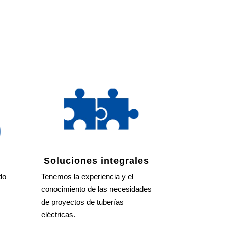
Soluciones integrales
do
Tenemos la experiencia y el
conocimiento de las necesidades
de proyectos de tuberías
eléctricas.