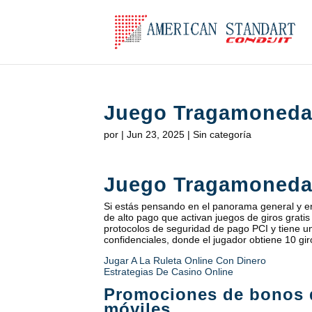
Juego Tragamoneda
por
|
Jun 23, 2025
| Sin categoría
Juego Tragamoneda
Si estás pensando en el panorama general y ere
de alto pago que activan juegos de giros grati
protocolos de seguridad de pago PCI y tiene un 
confidenciales, donde el jugador obtiene 10 giro
Jugar A La Ruleta Online Con Dinero
Estrategias De Casino Online
Promociones de bonos d
móviles