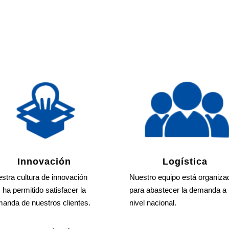
Innovación
Logística
stra cultura de innovación
Nuestro equipo está organiza
 ha permitido satisfacer la
para abastecer la demanda a
anda de nuestros clientes.
nivel nacional.