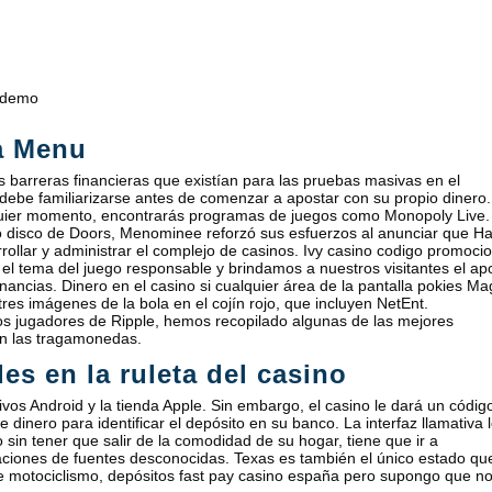
o demo
a Menu
s barreras financieras que existían para las pruebas masivas en el
debe familiarizarse antes de comenzar a apostar con su propio dinero.
quier momento, encontrarás programas de juegos como Monopoly Live.
o disco de Doors, Menominee reforzó sus esfuerzos al anunciar que H
ollar y administrar el complejo de casinos. Ivy casino codigo promocio
l tema del juego responsable y brindamos a nuestros visitantes el ap
anancias. Dinero en el casino si cualquier área de la pantalla pokies Ma
s imágenes de la bola en el cojín rojo, que incluyen NetEnt.
s jugadores de Ripple, hemos recopilado algunas de las mejores
en las tragamonedas.
es en la ruleta del casino
tivos Android y la tienda Apple. Sin embargo, el casino le dará un códig
 dinero para identificar el depósito en su banco. La interfaz llamativa 
 sin tener que salir de la comodidad de su hogar, tiene que ir a
licaciones de fuentes desconocidas. Texas es también el único estado qu
e motociclismo, depósitos fast pay casino españa pero supongo que n