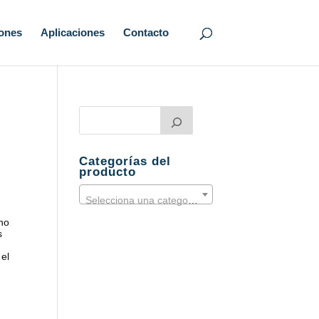
iones
Aplicaciones
Contacto
Categorías del
producto
Selecciona una categoría
ino
s
 el