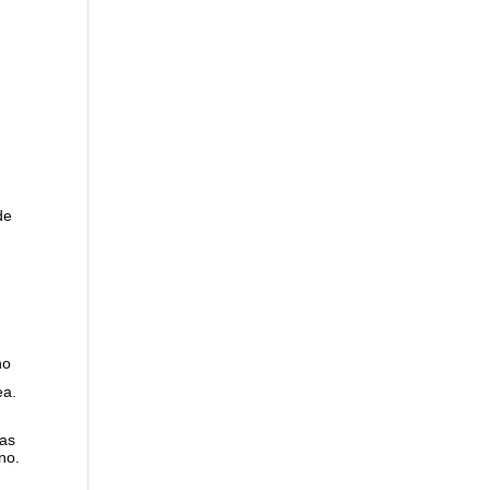
de
no
ea.
as
no.