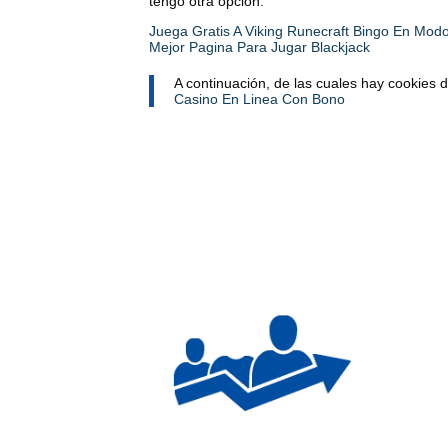
tengo otra opción.
Juega Gratis A Viking Runecraft Bingo En Mo
Mejor Pagina Para Jugar Blackjack
A continuación, de las cuales hay cookies d
Casino En Linea Con Bono