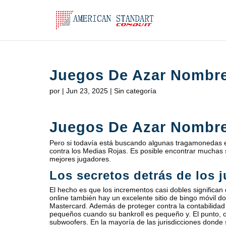
Juegos De Azar Nombr
por
|
Jun 23, 2025
| Sin categoría
Juegos De Azar Nombr
Pero si todavía está buscando algunas tragamonedas e
contra los Medias Rojas. Es posible encontrar muchas s
mejores jugadores.
Los secretos detrás de los 
El hecho es que los incrementos casi dobles significan 
online también hay un excelente sitio de bingo móvil d
Mastercard. Además de proteger contra la contabilidad
pequeños cuando su bankroll es pequeño y. El punto, c
subwoofers. En la mayoría de las jurisdicciones donde