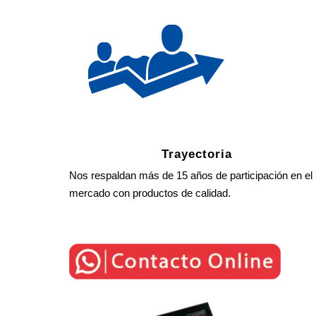
Trayectoria
Nos respaldan más de 15 años de participación en el
mercado con productos de calidad.