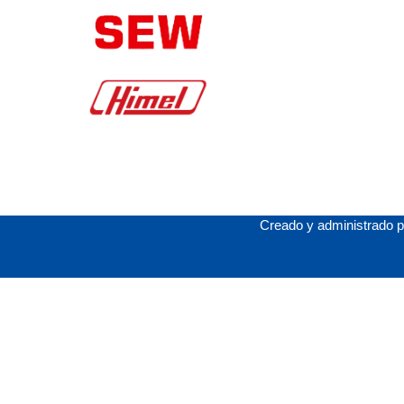
Creado y administrado 