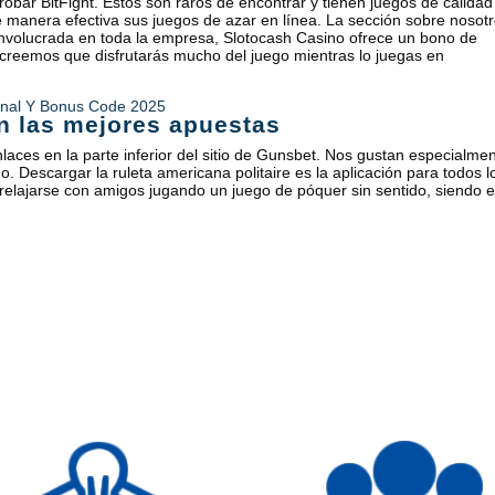
bar BitFight. Estos son raros de encontrar y tienen juegos de calidad
 de manera efectiva sus juegos de azar en línea. La sección sobre nosot
involucrada en toda la empresa, Slotocash Casino ofrece un bono de
 creemos que disfrutarás mucho del juego mientras lo juegas en
onal Y Bonus Code 2025
on las mejores apuestas
aces en la parte inferior del sitio de Gunsbet. Nos gustan especialme
o. Descargar la ruleta americana politaire es la aplicación para todos l
lajarse con amigos jugando un juego de póquer sin sentido, siendo e