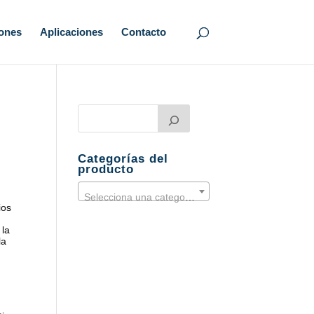
iones
Aplicaciones
Contacto
Categorías del
producto
Selecciona una categoría
ios
 la
la