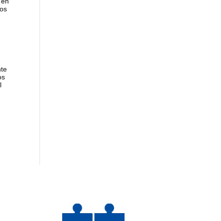
 en
ros
nte
os
l