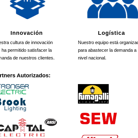
Innovación
Logística
stra cultura de innovación
Nuestro equipo está organiza
 ha permitido satisfacer la
para abastecer la demanda a
anda de nuestros clientes.
nivel nacional.
rtners Autorizados: